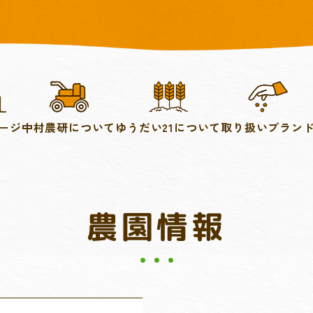
ージ
中村農研について
ゆうだい21について
取り扱いブラン
農園情報